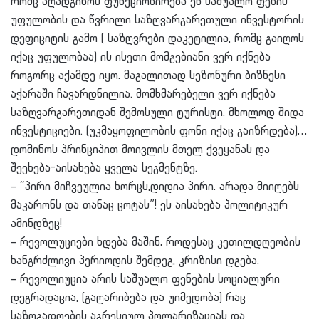
რომც აღადგინოს ფუნქციონირება ეწ საშუალო ფენის
უფულობის და წვრილი საზღვარგარეთული ინვესტორის
დეფიციტის გამო ( საზღვრები დაკეტილია, რომც გაიღოს
იქაც უფულობაა) ის ისეთი მომგებიანი ვერ იქნება
როგორც აქამდე იყო. მაგალითად სეზონური ბიზნესი
აჭარაში ჩავარდნილი
ა. მომხმარებელი ვერ იქნება
საზღვარგარეთიდან შემოსული ტურისტი. მხოლოდ შიდა
ინვესტიციები. (უკმაყოფილობის ფონი იქაც გაიზრდება)…
დომინოს პრინციპით მოივლის მთელ ქვეყანას და
შეეხება-აისახება ყველა სეგმენტზე.
– “პირი მიჩვეულია ხორცს,დიდია პირი. არადა მიიღებს
მაკარონს და თანაც ცოტას”! ეს აისახება პოლიტიკურ
ამინდზეც!
– რევოლუციები ხდება მაშინ, როდესაც კეთილდღეობის
ხანგრძლივი პერიოდის შემდეგ, კრიზისი დგება.
– რევოლიუცია არის საშუალო ფენების სოციალური
დეგრადაცია, (გაღარიბება და უიმედობა) რაც
საზოგადოების აგრესიულ პოლარიზაციას და