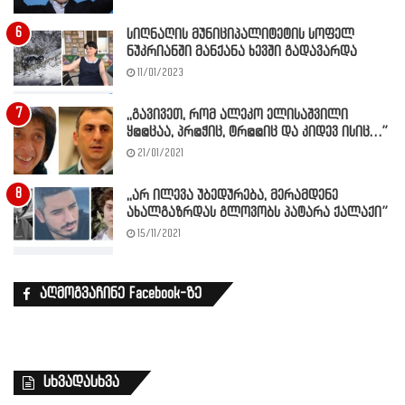
სიღნაღის მუნიციპალიტეტის სოფელ
ნუკრიანში მანქანა ხევში გადავარდა
11/01/2023
,,გავივეთ, რომ ალეკო ელისაშვილი
ყ@@ცაა, პრ@ჭიც, ტრ@@იც და კიდევ ისიც…”
21/01/2021
,,არ ილევა უბედურება, მერამდენე
ახალგაზრდას გლოვობს პატარა ქალაქი”
15/11/2021
აღმოგვაჩინე Facebook-ზე
სხვადასხვა