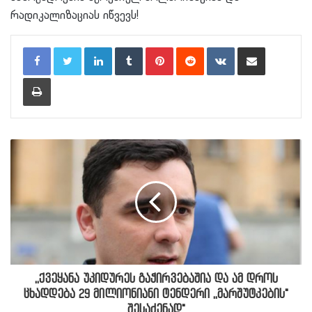
რადიკალიზაციას იწვევს!
LinkedIn
Tumblr
Pinterest
Reddit
VKontakte
Share via Email
Print
,,ქვეყანა უკიდურეს გაჭირვებაშია და ამ დროს
ცხადდება 29 მილიონიანი ტენდერი ,,მარშუტკების"
შესაძენად"