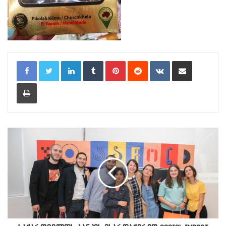
LinkedIn
Tumblr
Pinterest
Reddit
VKontakte
Share via Email
Print