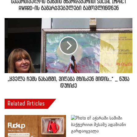
საქართველოს ბანკის მხარდაჭერით SOCIAL IMPACT
AWARD-ის გამარჯვებულები გამოვლინდნენ
,,ყველა ჩემს ნახატში, ვიღაცა მზისკენ მიდის..." _ ნუცა
დუჩიძე
Related Articles