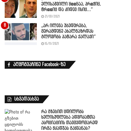
ელისაშვილი ყ@@ცაა, პრ@ჭიც,
ტრ@@იც და კიდევ ისიც…”
21/01/2021
,,არ ილევა უბედურება,
მერამდენე ახალგაზრდას
გლოვობს პატარა ქალაქი”
15/11/2021
აღმოგვაჩინე Facebook-ზე
სხვადასხვა
რა გზებით ცდილობს
ხელისუფლება ადვოკატთა
ასოციაციის თავმჯდომარედ
ირმა ჭკადუას გაყვანას?