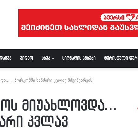
ნდაცვა
ვიდეო
სხვა
სიღნაღის ამბები
ტურისტული ფურ
ა… _ ბორჯომში ხანძარი კვლავ მძვინვარებს!
აოს მიუახლოვდა…
ძარი კვლავ