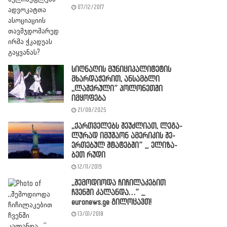
07/12/2017
სიღნაღის მუნიციპალიტეტის
მხარდაჭერით, ანსამბლი
,,ლაშქრული” პოლონეთში
იმყოფება
21/08/2025
,,ქარ­თვე­ლებს შე­უძ­ლი­ათ, ლე­გა­
ლუ­რად იმუ­შა­ონ ამე­რი­კის შე­
ერ­თე­ბულ შტა­ტებ­ში” _ ელი­ზა­
ბეთ რუდ­ი
12/11/2019
,,შემოდიოდა ჩიჩილაკებით
ჩვენში კალანდა…” _
euronews.ge გილოცავთ!
13/01/2018