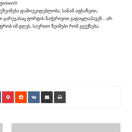
იიიიი!!!
რ ეზეიმება დამოუკიდებლობა, სანამ აფხაზეთი,
თ-გარეჯასაც ტორტის ნაჭერივით გადაყლაპავენ…არ
ატრობ იმ დღეს, საერთო ზეიმები რომ გვექნება,
n
Tumblr
Pinterest
Reddit
VKontakte
Share via Email
Print