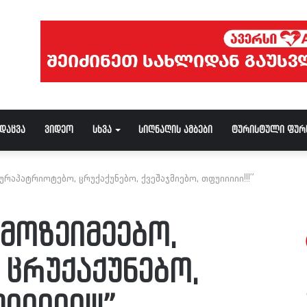
ნდაცვა
ვიდეო
სხვა
სიღნაღის ამბები
ტურისტული ფურ
ურაპატრიოტებო, ცრუქაქუნებო, ქვეშაჯმიებო, თფუიიიიი!!!”
უმოზეიმეებო,
 ცრუქაქუნებო,