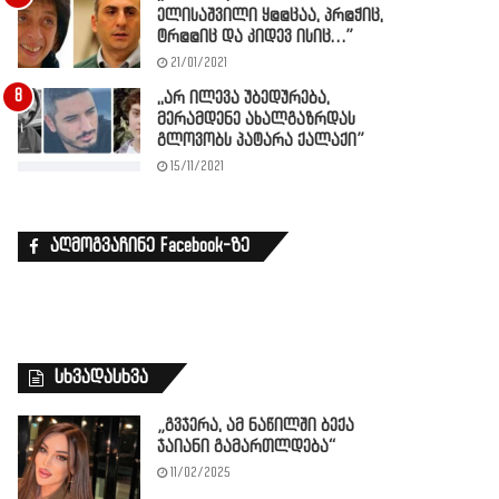
ელისაშვილი ყ@@ცაა, პრ@ჭიც,
ტრ@@იც და კიდევ ისიც…”
21/01/2021
,,არ ილევა უბედურება,
მერამდენე ახალგაზრდას
გლოვობს პატარა ქალაქი”
15/11/2021
აღმოგვაჩინე Facebook-ზე
სხვადასხვა
„გვჯე­რა, ამ ნა­წილ­ში ბექა
ჯაიანი გა­მარ­თლდე­ბა“
11/02/2025