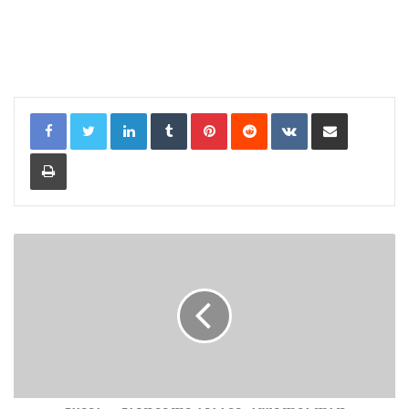
LinkedIn
Tumblr
Pinterest
Reddit
VKontakte
Share via Email
Print