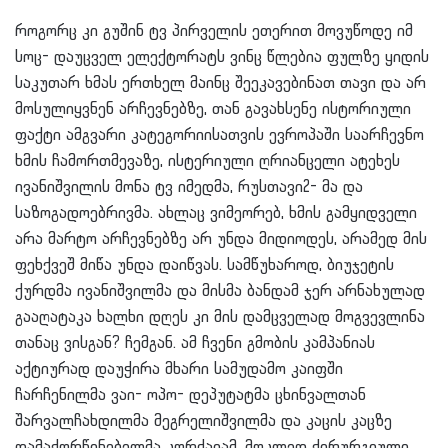
როგორც კი გუშინ ტვ პირველის ეთერით მოვუწოდე იმ
სოც- დაუცველ ელექტორატს ვინც წლებია ფულზე ყიდის
საკუთარ ხმას ერთხელ მაინც შეეკავებინათ თავი და არ
მოსულიყვნენ არჩევნებზე, თან გავახსენე ისტორიული
ფაქტი ამგვარი კატეგორიისათვის ევროპაში საარჩევნო
ხმის ჩამორთმევაზე, ისტერიული ღრიანცელი ატეხეს
ივანიშვილის მონა ტვ იმედმა, რუსთავი2- მა და
საზოგადოებრივმა. ახლაც ვიმეორებ, ხმის გამყიდველი
არა მარტო არჩევნებზე არ უნდა მიდიოდეს, არამედ მის
ფეხქვეშ მიწა უნდა დაიწვას. სამწუხაროდ, ბიუჯეტის
ქურდმა ივანიშვილმა და მისმა ბანდამ ჯერ არნახულად
გააღატაკა ხალხი დღეს კი მის დამცველად მოგვევლინა
თანაც ვისგან? ჩემგან. ამ ჩვენი გმობის კამპანიას
აქტიურად დაუჭირა მხარი სამუდამო კაიფში
ჩარჩენილმა ვაი- ოპო- დეპუტატმა ცხინვალთან
შარვალჩახდილმა მეგრელიშვილმა და კაცის კაცზე
დამაქორწინებელმა კორძაიამ. მოკლედ ქირურგიული