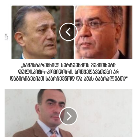
,,ნამუსგარეცხილ სერგეენკოს ვეკითხები:
ფული,კიტრ-პომიდორი, სოცშეღავათები არ
დაგირიგებიათ საარჩევნოდ და ამას გაბრალებთ?"