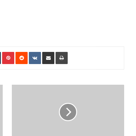
n
Tumblr
Pinterest
Reddit
VKontakte
Share via Email
Print