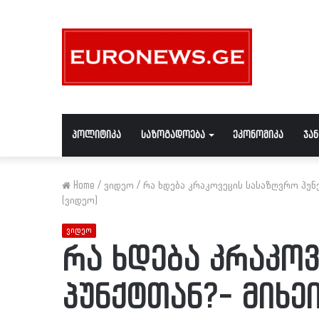
პოლიტიკა
საზოგადოება
ეკონომიკა
ჯა
Home
/
ვიდეო
/
რა ხდება კრაკოვეცის სასაზღვრო პუნ
(ვიდეო)
ვიდეო
რა ხდება კრაკო
პუნქტთან?- მიხე