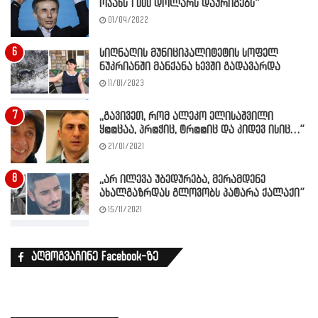
ოჯახს 1 000 დოლარს დაურიგებს”
01/04/2022
სიღნაღის მუნიციპალიტეტის სოფელ
ნუკრიანში მანქანა ხევში გადავარდა
11/01/2023
,,გავივეთ, რომ ალეკო ელისაშვილი
ყ@@ცაა, პრ@ჭიც, ტრ@@იც და კიდევ ისიც…”
21/01/2021
,,არ ილევა უბედურება, მერამდენე
ახალგაზრდას გლოვობს პატარა ქალაქი”
15/11/2021
აღმოგვაჩინე Facebook-ზე