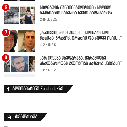
სიღნაღის მუნიციპალიტეტის სოფელ
ნუკრიანში მანქანა ხევში გადავარდა
11/01/2023
,,გავივეთ, რომ ალეკო ელისაშვილი
ყ@@ცაა, პრ@ჭიც, ტრ@@იც და კიდევ ისიც…”
21/01/2021
,,არ ილევა უბედურება, მერამდენე
ახალგაზრდას გლოვობს პატარა ქალაქი”
15/11/2021
აღმოგვაჩინე Facebook-ზე
სხვადასხვა