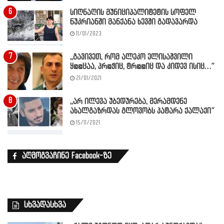
სიღნაღის მუნიციპალიტეტის სოფელ
ნუკრიანში მანქანა ხევში გადავარდა
11/01/2023
,,გავივეთ, რომ ალეკო ელისაშვილი
ყ@@ცაა, პრ@ჭიც, ტრ@@იც და კიდევ ისიც…”
21/01/2021
,,არ ილევა უბედურება, მერამდენე
ახალგაზრდას გლოვობს პატარა ქალაქი”
15/11/2021
აღმოგვაჩინე Facebook-ზე
სხვადასხვა