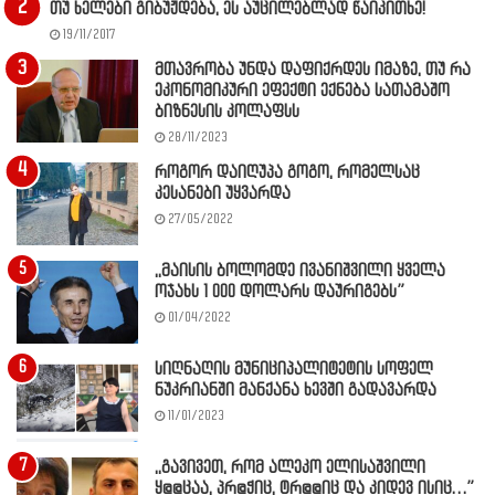
თუ ხელები გიბუჟდება, ეს აუცილებლად წაიკითხე!
19/11/2017
მთავრობა უნდა დაფიქრდეს იმაზე, თუ რა
ეკონომიკური ეფექტი ექნება სათამაშო
ბიზნესის კოლაფსს
28/11/2023
როგორ დაიღუპა გოგო, რომელსაც
კესანები უყვარდა
27/05/2022
,,მაისის ბოლომდე ივანიშვილი ყველა
ოჯახს 1 000 დოლარს დაურიგებს”
01/04/2022
სიღნაღის მუნიციპალიტეტის სოფელ
ნუკრიანში მანქანა ხევში გადავარდა
11/01/2023
,,გავივეთ, რომ ალეკო ელისაშვილი
ყ@@ცაა, პრ@ჭიც, ტრ@@იც და კიდევ ისიც…”