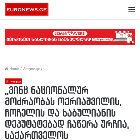
Me
Home
/
პოლიტიკა
პოლიტიკა
,,ვინც ნაციონალურ
მოძრაობას ოქრიაშვილის,
ჩოჩელის და ხაბულიანის
დეპუტატებად ჩაწერა ურჩია,
საქართველოს