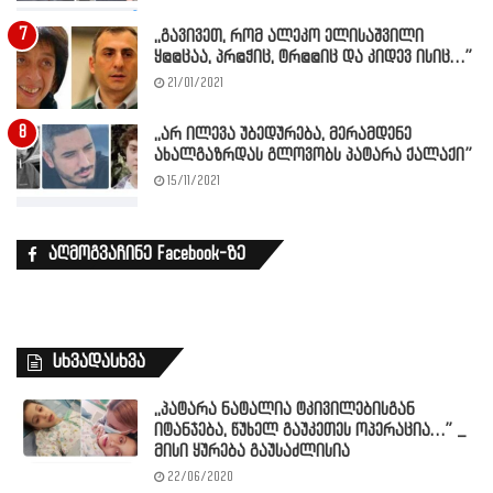
,,გავივეთ, რომ ალეკო ელისაშვილი
ყ@@ცაა, პრ@ჭიც, ტრ@@იც და კიდევ ისიც…”
21/01/2021
,,არ ილევა უბედურება, მერამდენე
ახალგაზრდას გლოვობს პატარა ქალაქი”
15/11/2021
აღმოგვაჩინე Facebook-ზე
სხვადასხვა
,,პატარა ნატალია ტკივილებისგან
იტანჯება, წუხელ გაუკეთეს ოპერაცია…” _
მისი ყურება გაუსაძლისია
22/06/2020