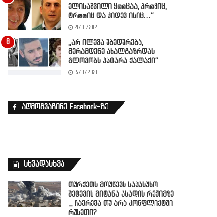
ელისაშვილი ყ@@ცაა, პრ@ჭიც,
ტრ@@იც და კიდევ ისიც…”
21/01/2021
,,არ ილევა უბედურება,
მერამდენე ახალგაზრდას
გლოვობს პატარა ქალაქი”
15/11/2021
აღმოგვაჩინე Facebook-ზე
სხვადასხვა
თურქეთს მოუწევს საპასუხო
შეტევის მიტანა ასადის რეჟიმზე
_ ჩაერევა თუ არა კონფლიქტში
რუსეთი?