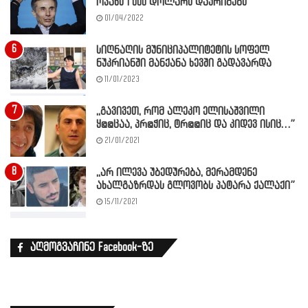
ოჯახს 1 000 დოლარს დაურიგებს”
01/04/2022
სიღნაღის მუნიციპალიტეტის სოფელ
ნუკრიანში მანქანა ხევში გადავარდა
11/01/2023
,,გავივეთ, რომ ალეკო ელისაშვილი
ყ@@ცაა, პრ@ჭიც, ტრ@@იც და კიდევ ისიც…”
21/01/2021
,,არ ილევა უბედურება, მერამდენე
ახალგაზრდას გლოვობს პატარა ქალაქი”
15/11/2021
აღმოგვაჩინე Facebook-ზე