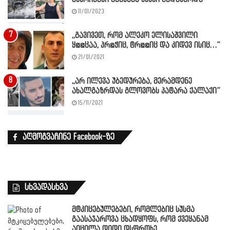
11/01/2023
,,გავივეთ, რომ ალეკო ელისაშვილი
ყ@@ცაა, პრ@ჭიც, ტრ@@იც და კიდევ ისიც…”
21/01/2021
,,არ ილევა უბედურება, მერამდენე
ახალგაზრდას გლოვობს პატარა ქალაქი”
15/11/2021
აღმოგვაჩინე Facebook-ზე
სხვადასხვა
მტკიცებულებები, რომლებიც სუსმა
გაასაჯაროვა ცხადყოფს, რომ ქვეყანამ
აიცილა დიდი დსფრთხე