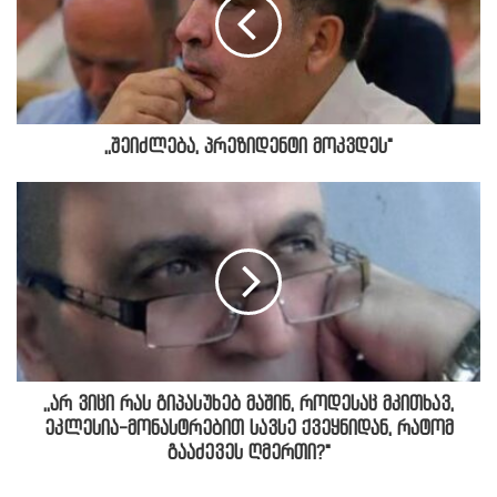
,,შეიძლება, პრეზიდენტი მოკვდეს"
,,არ ვიცი რას გიპასუხებ მაშინ, როდესაც მკითხავ,
ეკლესია-მონასტრებით სავსე ქვეყნიდან, რატომ
გააძევეს ღმერთი?"