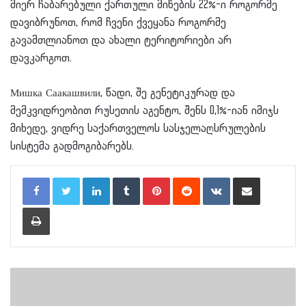
მიერ ჩაბარებული ქართული მიწების 22%-ი როგორმე
დავიბრუნოთ, რომ ჩვენი ქვეყანა როგორმე
გავამთლიანოთ და ახალი ტერიტორიები არ
დავკარგოთ.
Мишка Саакашвили, წადი, შე გენეტიკურად და
მემკვიდრეობით რუსეთის აგენტო, შენს 0,1%-იან იმიჯს
მიხედე, ვიდრე საქართველოს სასჯელაღსრულების
სისტემა გადმოგიბარებს.
LinkedIn
Tumblr
Pinterest
Reddit
VKontakte
Share via Email
Print