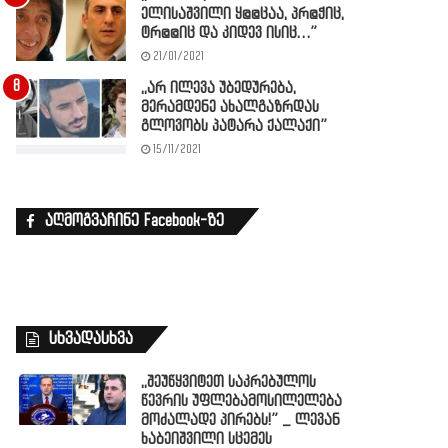
ელისაშვილი ყ@@ცაა, პრ@ჭიც,
ტრ@@იც და კიდევ ისიც…”
21/01/2021
,,არ ილევა უბედურება,
მერამდენე ახალგაზრდას
გლოვობს პატარა ქალაქი”
15/11/2021
აღმოგვაჩინე Facebook-ზე
სხვადასხვა
,,შეუწყვიტეთ საკრებულოს
წევრის უფლებამოსილელება
მოძალადე პირებს!” _ ლევან
ხაბეიშვილი სცემეს