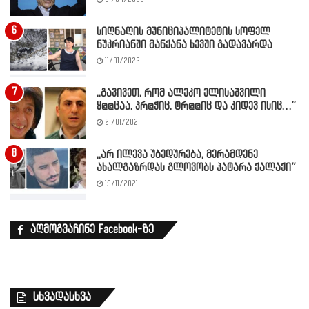
სიღნაღის მუნიციპალიტეტის სოფელ
ნუკრიანში მანქანა ხევში გადავარდა
11/01/2023
,,გავივეთ, რომ ალეკო ელისაშვილი
ყ@@ცაა, პრ@ჭიც, ტრ@@იც და კიდევ ისიც…”
21/01/2021
,,არ ილევა უბედურება, მერამდენე
ახალგაზრდას გლოვობს პატარა ქალაქი”
15/11/2021
აღმოგვაჩინე Facebook-ზე
სხვადასხვა