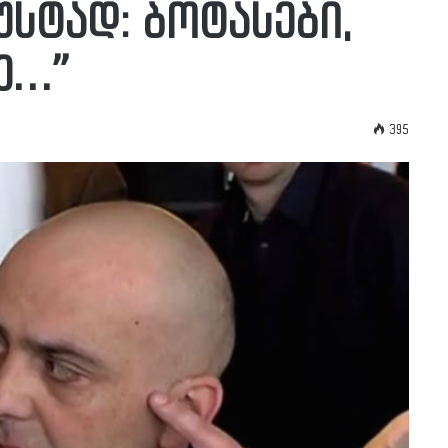
სტად: ბოტასები,
ე…”
395