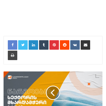
LinkedIn
Tumblr
Pinterest
Reddit
VKontakte
Share via Email
Print