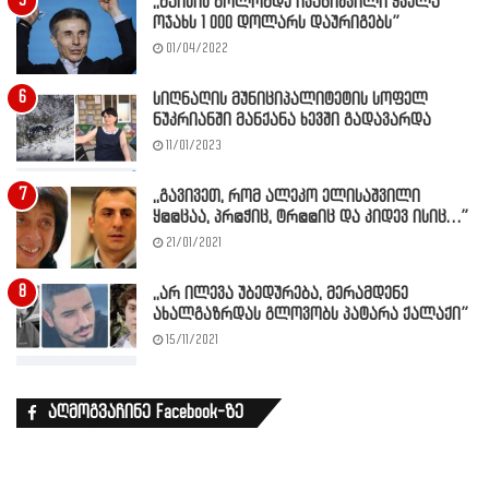
,,მაისის ბოლომდე ივანიშვილი ყველა
ოჯახს 1 000 დოლარს დაურიგებს”
01/04/2022
სიღნაღის მუნიციპალიტეტის სოფელ
ნუკრიანში მანქანა ხევში გადავარდა
11/01/2023
,,გავივეთ, რომ ალეკო ელისაშვილი
ყ@@ცაა, პრ@ჭიც, ტრ@@იც და კიდევ ისიც…”
21/01/2021
,,არ ილევა უბედურება, მერამდენე
ახალგაზრდას გლოვობს პატარა ქალაქი”
15/11/2021
აღმოგვაჩინე Facebook-ზე