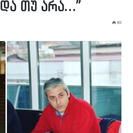
და თუ არა…”
411