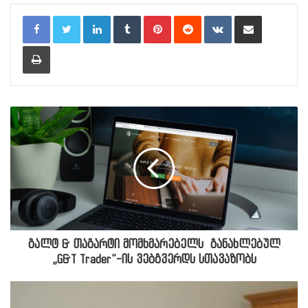
LinkedIn
Tumblr
Pinterest
Reddit
VKontakte
Share via Email
Print
გალტ & თაგარტი მომხმარებელს განახლებულ
„G&T Trader”-ის ვებგვერდს სთავაზობს