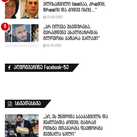
ელისაშვილი ყ@@ცაა, პრ@ჭიც,
ტრ@@იც და კიდევ ისიც…”
21/01/2021
,,არ ილევა უბედურება,
მერამდენე ახალგაზრდას
გლოვობს პატარა ქალაქი”
15/11/2021
აღმოგვაჩინე Facebook-ზე
სხვადასხვა
,,აი, ეს უნდოდა სააკაშვილს და
შეძლებდა კიდეც, მაგრამ
ოთხმა მთავარმა ფაქტორმა
შეუშალა ხელი”