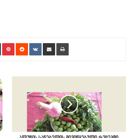
n
Tumblr
Pinterest
Reddit
VKontakte
Share via Email
Print