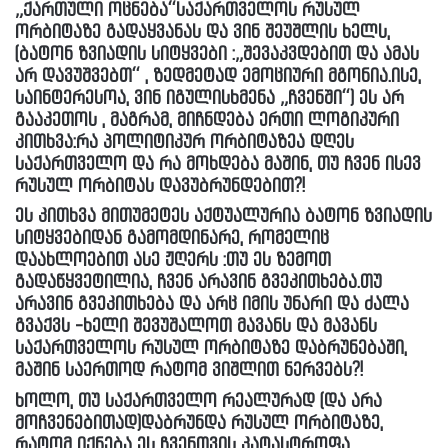
„ქართული ოცნება“საქართველოს რუსულ
ორბიტაზე გადაყვანას და ვინ შეუშლის ხელს,
(ბატონ ზვიადის სიტყვები :„შევაკვდებით და ამას
არ დავუშვებთ“ , ზედმეტად ემოციური მგონია.ისე,
საინტერესოა, ვინ იგულისხმენა „ჩვენში“) ეს არ
გააკეთოს , მაგრამ, მიჩნდება ერთი ლოგიკური
კითხვა:რა პოლიტიკურ ორბიტაზეა დღეს
საქართველო და რა მოხდება მაშინ, თუ ჩვენ ისევ
რუსულ ორბიტას დავუბრუნდებით?!
ეს კითხვა მითუმეტეს აქტუალურია ბატონ ზვიადის
სიტყვებიდან გამომდინარე, რომელიც
დაახლოებით ასე ჟღერს :თუ ეს ზემოთ
გადაწყვეტილია, ჩვენ არავინ გვეკითხება.თუ
არავინ გვეკითხება და არც იმის უნარი და ძალა
გვაქვს -ხელი შევუშალოთ მავანს და მავანს
საქართველოს რუსულ ორბიტაზე დაბრუნებაში,
მაშინ საერთოდ რატომ ვიშლით ნერვებს?!
ხოლო, თუ საქართველო რეალურად (და არა
მოჩვენებითად)დაბრუნდა რუსულ ორბიტაზე,
რატომ იქნება ეს ჩვენთვის კატასტროფა,