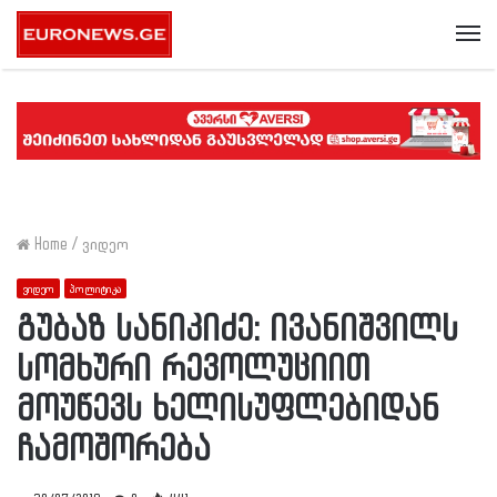
Me
Home
/
ვიდეო
ვიდეო
პოლიტიკა
გუბაზ სანიკიძე: ივანიშვილს
სომხური რევოლუციით
მოუწევს ხელისუფლებიდან
ჩამოშორება