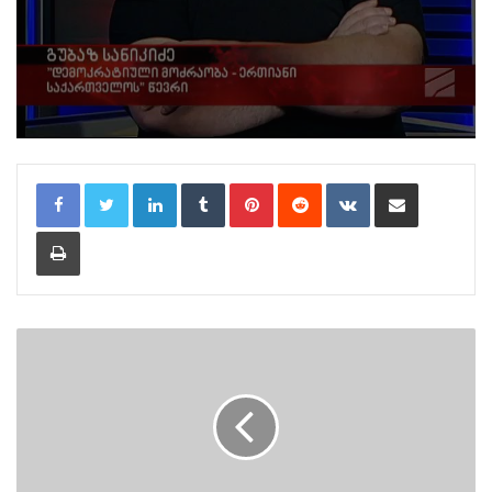
LinkedIn
Tumblr
Pinterest
Reddit
VKontakte
Share via Email
Print