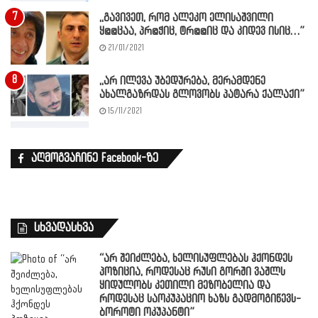
,,გავივეთ, რომ ალეკო ელისაშვილი
ყ@@ცაა, პრ@ჭიც, ტრ@@იც და კიდევ ისიც…”
21/01/2021
,,არ ილევა უბედურება, მერამდენე
ახალგაზრდას გლოვობს პატარა ქალაქი”
15/11/2021
აღმოგვაჩინე Facebook-ზე
სხვადასხვა
“არ შეიძლება, ხელისუფლებას ჰქონდეს
პოზიცია, როდესაც რუსი გორში ვაშლს
ყიდულობს კეთილი მეზობელია და
როდესაც საოკუპაციო ხაზს გადმოგიწევს-
ბოროტი ოკუპანტი”