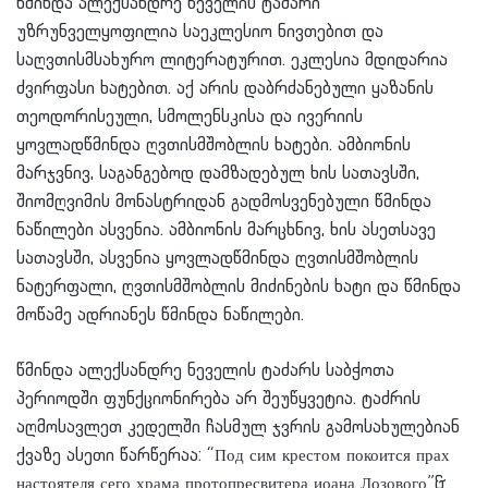
წმინდა ალექსანდრე ნეველის ტაძარი
უზრუნველყოფილია საეკლესიო ნივთებით და
საღვთისმსახურო ლიტერატურით. ეკლესია მდიდარია
ძვირფასი ხატებით. აქ არის დაბრძანებული ყაზანის
თეოდორისეული, სმოლენსკისა და ივერიის
ყოვლადწმინდა ღვთისმშობლის ხატები. ამბიონის
მარჯვნივ, საგანგებოდ დამზადებულ ხის სათავსში,
შიომღვიმის მონასტრიდან გადმოსვენებული წმინდა
ნაწილები ასვენია. ამბიონის მარცხნივ, ხის ასეთსავე
სათავსში, ასვენია ყოვლადწმინდა ღვთისმშობლის
ნატერფალი, ღვთისმშობლის მიძინების ხატი და წმინდა
მოწამე ადრიანეს წმინდა ნაწილები.
წმინდა ალექსანდრე ნეველის ტაძარს საბჭოთა
პერიოდში ფუნქციონირება არ შეუწყვეტია. ტაძრის
აღმოსავლეთ კედელში ჩასმულ ჯვრის გამოსახულებიან
ქვაზე ასეთი წარწერაა: “Под сим крестом покоится прах
настоятеля сего храма протопресвитера иоана Лозового”&