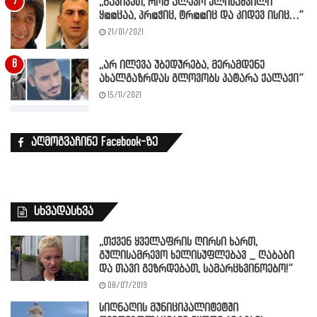
,,გავივეთ, რომ ალეკო ელისაშვილი
ყ@@ცაა, პრ@ჭიც, ტრ@@იც და კიდევ ისიც…”
21/01/2021
,,არ ილევა უბედურება, მერამდენე
ახალგაზრდას გლოვობს პატარა ქალაქი”
15/11/2021
აღმოგვაჩინე Facebook-ზე
სხვადასხვა
,,თქვენ ყველაფრის ღირსი ხართ,
გულისამრევო ხელისუფლებავ _ ღაბაბი
და თავი გეზრდებათ, სამარცხვინოებო!”
08/07/2019
სიღნაღის მუნიციპალიტეტში