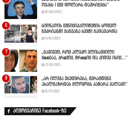
ოჯახს 1 000 დოლარს დაურიგებს”
01/04/2022
სიღნაღის მუნიციპალიტეტის სოფელ
ნუკრიანში მანქანა ხევში გადავარდა
11/01/2023
,,გავივეთ, რომ ალეკო ელისაშვილი
ყ@@ცაა, პრ@ჭიც, ტრ@@იც და კიდევ ისიც…”
21/01/2021
,,არ ილევა უბედურება, მერამდენე
ახალგაზრდას გლოვობს პატარა ქალაქი”
15/11/2021
აღმოგვაჩინე Facebook-ზე